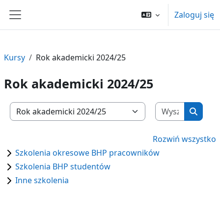
Przejdź do głównej zawartości
Zaloguj się
Panel boczny
Kursy
Rok akademicki 2024/25
Rok akademicki 2024/25
Wyszukaj
Kategorie kursów
Wyszuk
Rozwiń wszystko
Szkolenia okresowe BHP pracowników
Szkolenia BHP studentów
Inne szkolenia